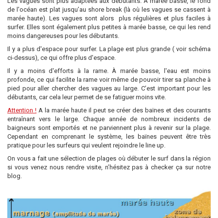
Les vagues sont plus adaptées aux débutants. À marée basse, le fond
de l'océan est plat jusqu’au shore break (là où les vagues se cassent à
marée haute). Les vagues sont alors plus régulières et plus faciles à
surfer. Elles sont également plus petites à marée basse, ce qui les rend
moins dangereuses pour les débutants.
Il y a plus d'espace pour surfer. La plage est plus grande ( voir schéma
ci-dessus), ce qui offre plus d'espace.
Il y a moins d'efforts à la rame. À marée basse, l'eau est moins
profonde, ce qui facilite la rame voir même de pouvoir tirer sa planche à
pied pour aller chercher des vagues au large. C’est important pour les
débutants, car cela leur permet de se fatiguer moins vite.
Attention !
A la marée haute il peut se créer des baïnes et des courants
entraînant vers le large. Chaque année de nombreux incidents de
baigneurs sont emportés et ne parviennent plus à revenir sur la plage.
Cependant en comprenant le système, les baïnes peuvent être très
pratique pour les surfeurs qui veulent rejoindre le line up.
On vous a fait une sélection de plages où débuter le surf dans la région
si vous venez nous rendre visite, n’hésitez pas à
checker ça
sur notre
blog.