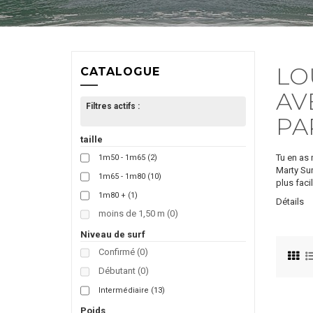
LO
CATALOGUE
AV
Filtres actifs :
PA
taille
Tu en as 
1m50 - 1m65
(2)
Marty Sur
1m65 - 1m80
(10)
plus faci
1m80 +
(1)
Détails
moins de 1,50 m
(0)
Niveau de surf
Confirmé
(0)
Débutant
(0)
Intermédiaire
(13)
Poids