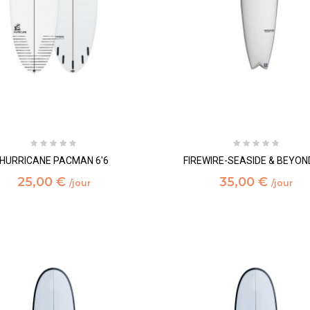
HURRICANE PACMAN 6'6
FIREWIRE-SEASIDE & BEYOND
25,00 €
35,00 €
/jour
/jour