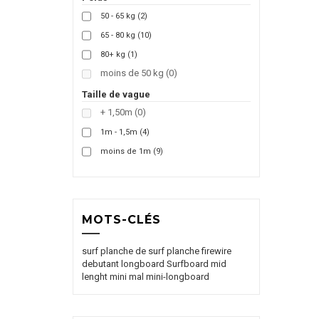
50 - 65 kg
(2)
65 - 80 kg
(10)
80+ kg
(1)
moins de 50 kg
(0)
Taille de vague
+ 1,50m
(0)
1m - 1,5m
(4)
moins de 1m
(9)
MOTS-CLÉS
surf
planche de surf
planche
firewire
debutant
longboard
Surfboard
mid
lenght
mini mal
mini-longboard