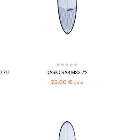
 7'0
DARK CRAB MSS 7'2
25,00 €
/jour