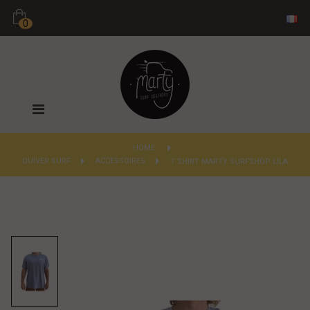
0
Basculer
la
navigation
HOME
QUIVER SURF
>
ACCESSOIRES
>
T SHIRT MARTY SURFSHOP LILA