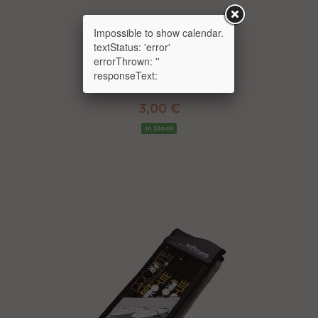
Impossible to show calendar.
textStatus: 'error'
errorThrown: ''
responseText:
BARRE DE TOIT SURF SINGLE
3,00 €
In Stock