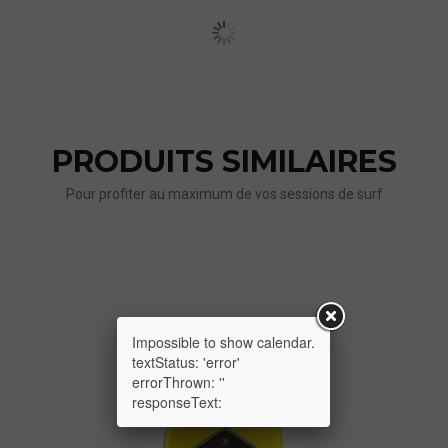
PRODUITS SIMILAIRES
Pour profiter au maximum de vos sessions de surf
Impossible to show calendar.
textStatus: 'error'
errorThrown: ''
responseText: