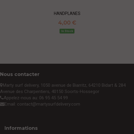
HANDPLANES
4,00 €
In Stock
Nous contacter
Marty surf delivery,
1050 avenue de Biarritz, 64210 Bidart & 284
Avenue des Charpentiers, 40150 Soorts-Hossegor
Appelez-nous au:
06 95 45 54 99
Email:
contact@martysurfdelivery.com
Informations