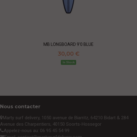
MB LONGBOARD 9'0 BLUE
30,00 €
In Stock
Nous contacter
Marty surf delivery,
1050 avenue de Biarritz, 64210 Bidart & 284
Avenue des Charpentiers, 40150 Soorts-Hossegor
Appelez-nous au:
06 95 45 54 99
Email:
contact@martysurfdelivery.com