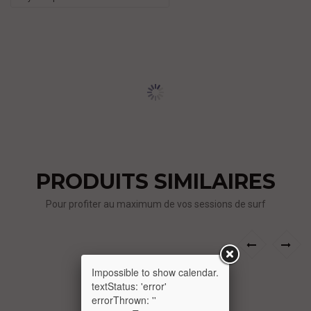
PRODUITS SIMILAIRES
Pour profiter au maximum de vos sessions de surf
›
‹
Impossible to show calendar.
textStatus: 'error'
errorThrown: ''