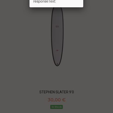
responseText:
STEPHEN SLATER 9'0
30,00 €
In Stock