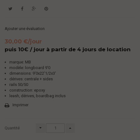
Ajouter une évaluation
30,00 €
/jour
puis 10€ / jour à partir de 4 jours de location
marque: MB
modèle: longboard 9'0
dimensions:
9'0x22'1/2x3'
dérives: centrale + sides
rails 50/50
construction: epoxy
leash, dérives, boardbag inclus
Imprimer
Quantité