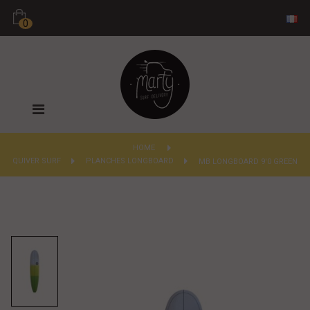
0
Basculer
la
navigation
HOME
QUIVER SURF
>
PLANCHES LONGBOARD
>
MB LONGBOARD 9'0 GREEN